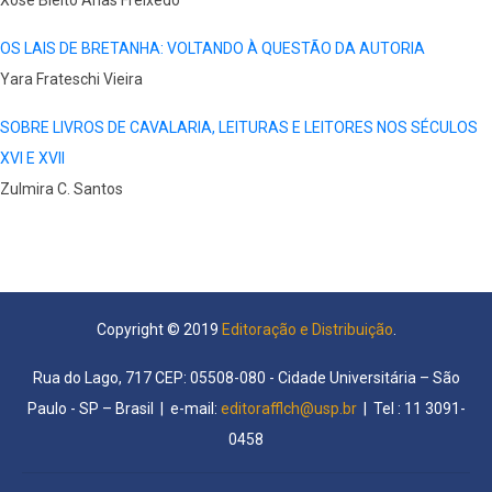
Xosé Bieito Arias Freixedo
OS LAIS DE BRETANHA: VOLTANDO À QUESTÃO DA AUTORIA
Yara Frateschi Vieira
SOBRE LIVROS DE CAVALARIA, LEITURAS E LEITORES NOS SÉCULOS
XVI E XVII
Zulmira C. Santos
Copyright © 2019
Editoração e Distribuição
.
Rua do Lago, 717 CEP: 05508-080 - Cidade Universitária – São
Paulo - SP – Brasil | e-mail:
editorafflch@usp.br
| Tel : 11 3091-
0458