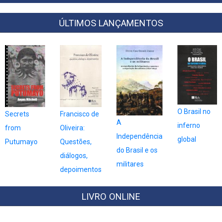
PRINCIPAL
ÚLTIMOS LANÇAMENTOS
O Brasil no
Secrets
Francisco de
A
inferno
from
Oliveira:
Independência
global
Putumayo
Questões,
do Brasil e os
diálogos,
militares
depoimentos
LIVRO ONLINE